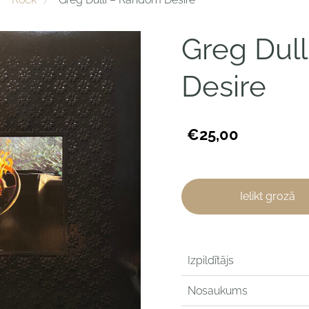
Greg Dul
Desire
€25,00
Ielikt grozā
Izpildītājs
Nosaukums