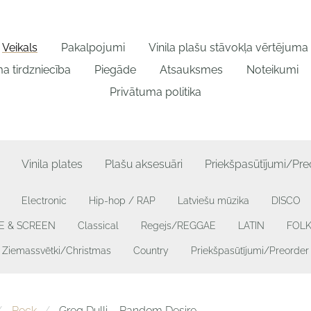
Veikals
Pakalpojumi
Vinila plašu stāvokļa vērtējum
a tirdzniecība
Piegāde
Atsauksmes
Noteikumi
Privātuma politika
Vinila plates
Plašu aksesuāri
Priekšpasūtījumi/Pre
Electronic
Hip-hop / RAP
Latviešu mūzika
DISCO
GE & SCREEN
Classical
Regejs/REGGAE
LATIN
FOL
Ziemassvētki/Christmas
Country
Priekšpasūtījumi/Preorder
Rock
Greg Dulli – Random Desire