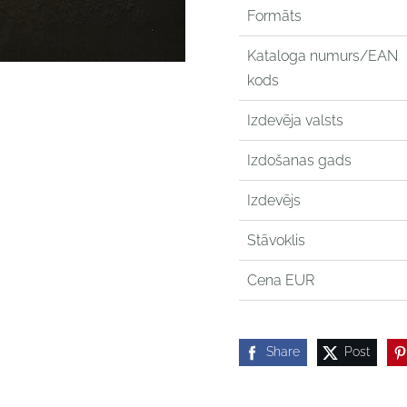
Formāts
Kataloga numurs/EAN
kods
Izdevēja valsts
Izdošanas gads
Izdevējs
Stāvoklis
Cena EUR
Share
Post