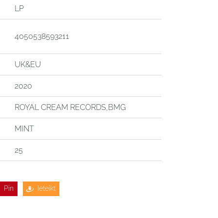
LP
4050538593211
UK&EU
2020
ROYAL CREAM RECORDS,BMG
MINT
25
Pin
Ieteikt