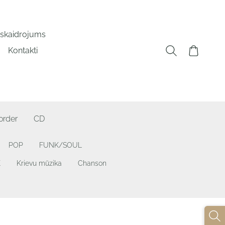
a skaidrojums
Kontakti
order
CD
POP
FUNK/SOUL
K
Krievu mūzika
Chanson