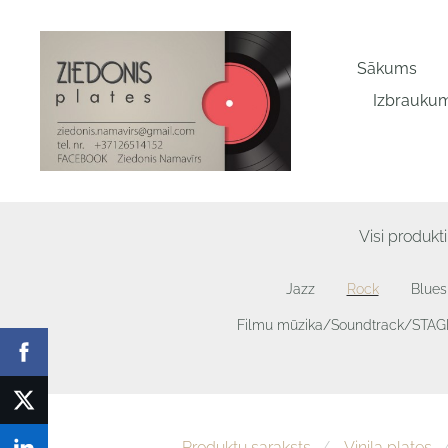
Sākums
Izbraukum
Visi produkti
Jazz
Rock
Blues
Filmu mūzika/Soundtrack/STA
Produktu saraksts
Vinila plates