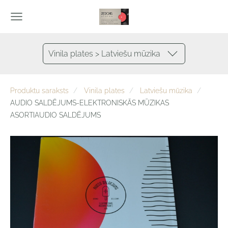
Vinila plates > Latviešu mūzika
Produktu saraksts
Vinila plates
Latviešu mūzika
AUDIO SALDĒJUMS-ELEKTRONISKĀS MŪZIKAS
ASORTIAUDIO SALDĒJUMS