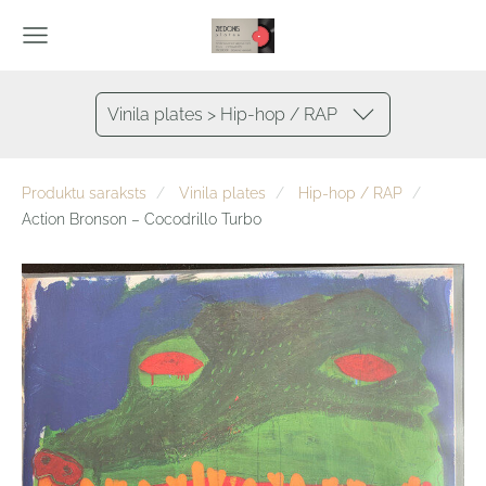
Vinila plates > Hip-hop / RAP
Produktu saraksts
Vinila plates
Hip-hop / RAP
Action Bronson – Cocodrillo Turbo