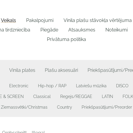
Veikals
Pakalpojumi
Vinila plašu stāvokļa vērtējum
a tirdzniecība
Piegāde
Atsauksmes
Noteikumi
Privātuma politika
Vinila plates
Plašu aksesuāri
Priekšpasūtījumi/Pre
Electronic
Hip-hop / RAP
Latviešu mūzika
DISCO
GE & SCREEN
Classical
Regejs/REGGAE
LATIN
FOL
Ziemassvētki/Christmas
Country
Priekšpasūtījumi/Preorder
Grobschnitt – Illegal