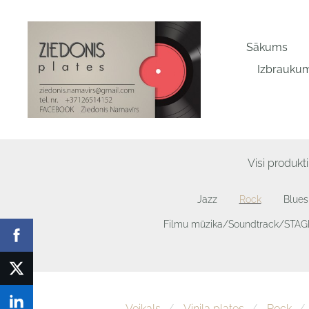
Sākums
Izbraukum
Visi produkti
Jazz
Rock
Blues
Filmu mūzika/Soundtrack/STA
Veikals
Vinila plates
Rock