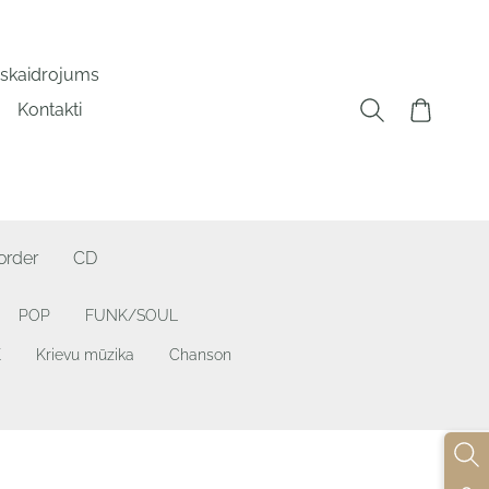
a skaidrojums
Kontakti
order
CD
POP
FUNK/SOUL
K
Krievu mūzika
Chanson