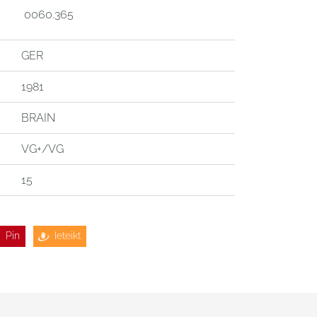
0060.365
GER
1981
BRAIN
VG+/VG
15
Pin
Ieteikt