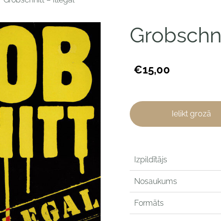
Grobschnit
€15,00
Ielikt grozā
Izpildītājs
Nosaukums
Formāts