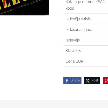
Kataloga numurs/EAN
kods
Izdevēja valsts
Izdošanas gads
Izdevējs
Stāvoklis
Cena EUR
Share
Post